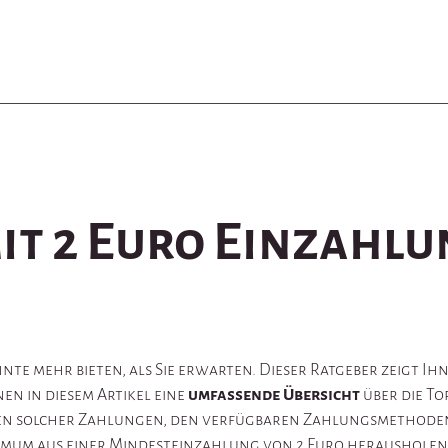
it 2 Euro Einzahlu
nnte mehr bieten, als Sie erwarten. Dieser Ratgeber zeigt 
en in diesem Artikel eine
umfassende Übersicht
über die To
teilen solcher Zahlungen, den verfügbaren Zahlungsmethod
Optimum aus einer Mindesteinzahlung von 2 Euro herausholen