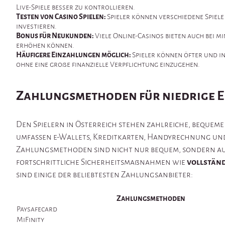
Live-Spiele besser zu kontrollieren.
Testen von Casino Spielen:
Spieler können verschiedene Spiele
investieren.
Bonus für Neukunden:
Viele Online-Casinos bieten auch bei m
erhöhen können.
Häufigere Einzahlungen möglich:
Spieler können öfter und i
ohne eine große finanzielle Verpflichtung einzugehen.
Zahlungsmethoden für niedrige 
Den Spielern in Österreich stehen zahlreiche, bequem
umfassen e-Wallets, Kreditkarten, Handyrechnung und
Zahlungsmethoden sind nicht nur bequem, sondern auch
fortschrittliche Sicherheitsmaßnahmen wie
vollstän
sind einige der beliebtesten Zahlungsanbieter:
Zahlungsmethoden
Paysafecard
MiFinity