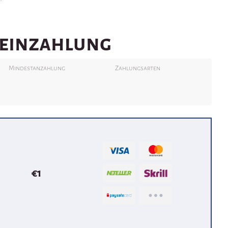
teinzahlung
Mindestanzahlung
Zahlungsarten
€1