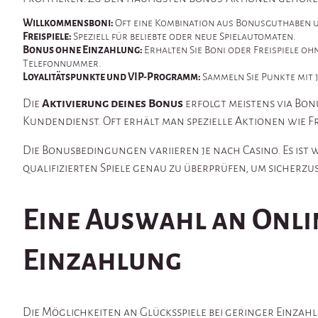
Willkommensboni:
Oft eine Kombination aus Bonusguthaben u
Freispiele:
Speziell für beliebte oder neue Spielautomaten.
Bonus ohne Einzahlung:
Erhalten Sie Boni oder Freispiele oh
Telefonnummer.
Loyalitätspunkte und VIP-Programm:
Sammeln Sie Punkte mit 
Die
Aktivierung deines Bonus
erfolgt meistens via Bon
Kundendienst. Oft erhält man spezielle Aktionen wie F
Die Bonusbedingungen variieren je nach Casino. Es ist w
qualifizierten Spiele genau zu überprüfen, um sicherzus
Eine Auswahl an Onlin
Einzahlung
Die Möglichkeiten an Glücksspiele bei geringer Einzahlu