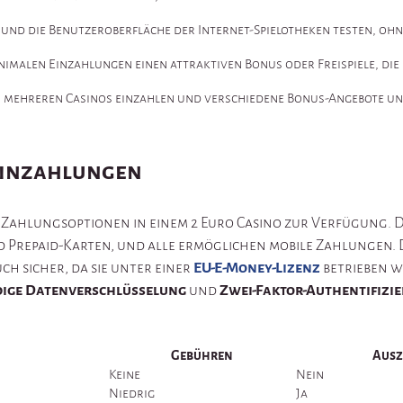
 und die Benutzeroberfläche der Internet-Spielotheken testen, ohn
inimalen Einzahlungen einen attraktiven Bonus oder Freispiele, die
n mehreren Casinos einzahlen und verschiedene Bonus-Angebote und
Einzahlungen
e Zahlungsoptionen in einem 2 Euro Casino zur Verfügung.
 Prepaid-Karten, und alle ermöglichen mobile Zahlungen. 
 sicher, da sie unter einer
EU-E-Money-Lizenz
betrieben 
dige Datenverschlüsselung
und
Zwei-Faktor-Authentifizi
Gebühren
Ausz
Keine
Nein
Niedrig
Ja