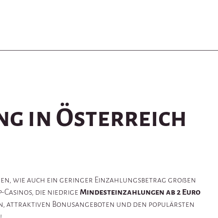
ng in Österreich
Ihnen, wie auch ein geringer Einzahlungsbetrag großen
p-Casinos, die niedrige
Mindesteinzahlungen ab 2 Euro
en, attraktiven Bonusangeboten und den populärsten
!