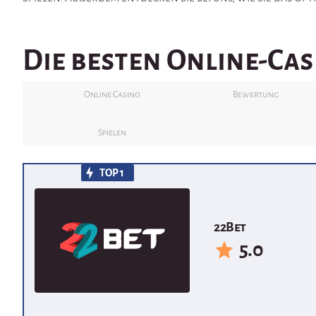
Die besten Online-Ca
Online Casino
Bewertung
Spielen
22Bet
5.0