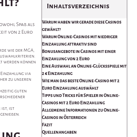
lt?
Inhaltsverzeichnis
Warum haben wir gerade diese Casinos
sowohl Spaß als
gewählt?
eit von 2 Euro
Warum Online-Casinos mit niedriger
Einzahlung attraktiv sind
örde wie der MGA,
Bonusangebote in Casinos mit einer
Auswahlkriterien.
Einzahlung von 2 Euro
elt werden können
Eine Auswahl an Online-Glücksspiele mit
 Einzahlung via
2 € Einzahlung
aher zu unseren
Wie man das beste Online-Casino mit 2
Euro Einzahlung auswählt
chzeitig guten
Tipps und Tricks für Spieler in Online-
erschiedener
Casinos mit 2 Euro Einzahlung
ist, ist
Allgemeine Informationen zu Online-
 genießen.
Casinos in Österreich
Fazit
lung
Quellenangaben